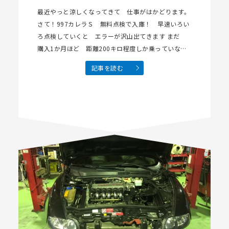
最近やっと涼しくなってきて 仕事がはかどります。
さて！997カレラＳ 無料点検で入庫！ 早速いろい
ろ点検していくと エラーが沢山出てきます まだ
購入1か月ほど 距離200キロ程度しか乗っていない
との事、コンピューター診断がエラーでまくりで 何
記事を読む
やら発電していない 納車直前にバッテ…