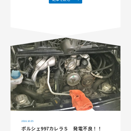
ル MoTeC M84 …
2016.10.05
ポルシェ997カレラＳ 発電不良！！