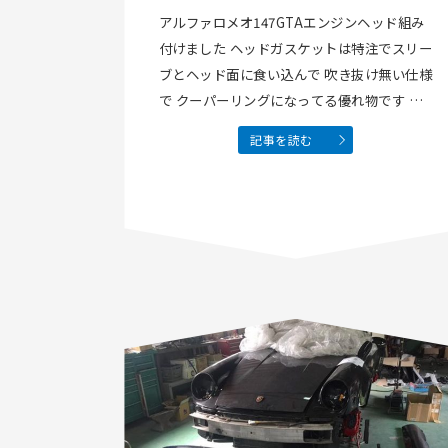
アルファロメオ147GTAエンジンヘッド組み
付けました ヘッドガスケットは特注でスリー
ブとヘッド面に食い込んで 吹き抜け無い仕様
で クーパーリングになってる優れ物です NA
でもヘッドガスケットよくねけますから
記事を読む
ね〜！これはいいですよ(^.^) 今回ターボ化
しますので強化しました G50 ミッション …