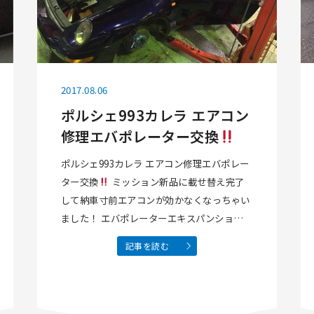
2017.08.06
ポルシェ993カレラ エアコン
修理エバポレーター交換
ポルシェ993カレラ エアコン修理エバポレー
ター交換
ミッション新品に載せ替え完了
して納車寸前エアコンが効かなくなっちゃい
ました！ エバポレーターエキスパンションバ
ルブ リキットタンクを急遽交換になりました
記事を読む
kuehl製 アメリカ
製ですが 最新型にな
ります…