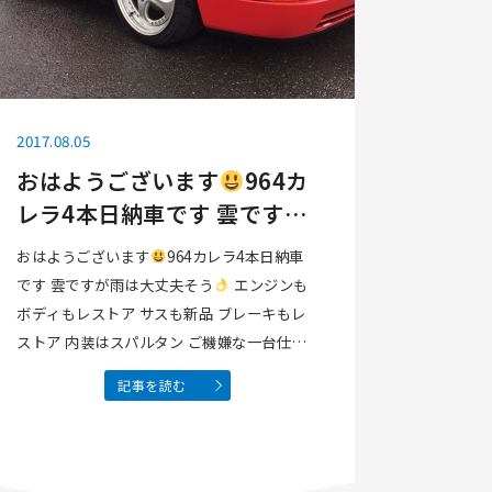
2017.08.05
おはようございます
964カ
レラ4本日納車です 雲ですが
雨は大丈夫そう
おはようございます
964カレラ4本日納車
です 雲ですが雨は大丈夫そう
エンジンも
ボディもレストア サスも新品 ブレーキもレ
ストア 内装はスパルタン ご機嫌な一台仕上
がりました さぁひとっ走り( ^ω^
記事を読む
)Facebook…