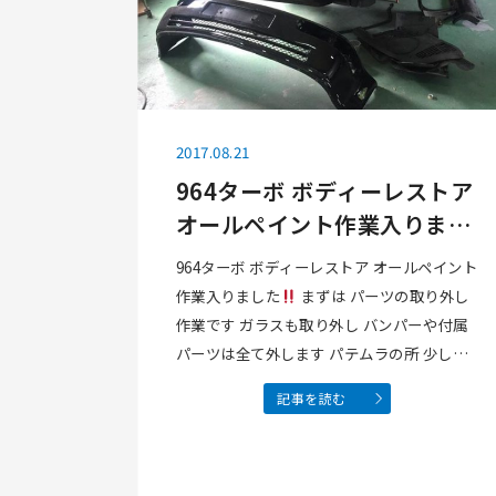
2017.08.21
964ターボ ボディーレストア
オールペイント作業入りまし
た
964ターボ ボディーレストア オールペイント
作業入りました
まずは パーツの取り外し
作業です ガラスも取り外し バンパーや付属
パーツは全て外します パテムラの所 少し削
ってみましたが パテがこんもりで 下地作る
記事を読む
の大変かな(u_u) マァ！がんばって綺麗に仕
上げましょう(^.^)Facebook…