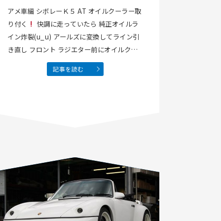
アメ車編 シボレーＫ５ AT オイルクーラー取
り付く
快調に走っていたら 純正オイルラ
イン炸裂(u_u) アールズに変換してライン引
き直し フロント ラジエター前にオイルクー
ラーを追加 アメ車のトルコンかなり熱持つか
記事を読む
ら クーラー付けました
いい感じ
(^.^)Facebook…