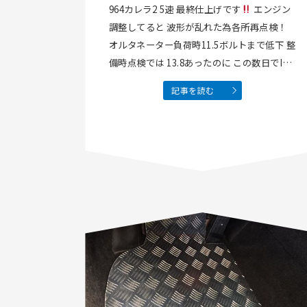
964カレラ2 5速 最終仕上げです
エンジン
調整してると 波形が乱れた為各所再点検！
オルタネーター負荷時11.5ボルトまで低下 整
備時点検では 13.8あったのに この数日でIC
とんだみたい 早速新品に交換 各波形 発電量
記事を読む
バッチリです エアコンもOK 40キロメートル
最終テスト走行完了し…