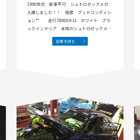
た！！ 程度 グッドコンデ
1990年式 新車平行 シュトロゼックメガ
ィション”” 走行78000キ
入庫しました！！ 程度 グッドコンディシ
ロ ホワイト ブラックイン
ョン”” 走行78000キロ ホワイト ブラ
テリア 本物のシュトロゼッ
ックインテリア 本物のシュトロゼックメガ
です もう日本にほとんど 無いと思います！
クメガです
記事を読む
是非空冷ポルシェ最後のシュトロゼックを手
に入れてください！！Facebook…