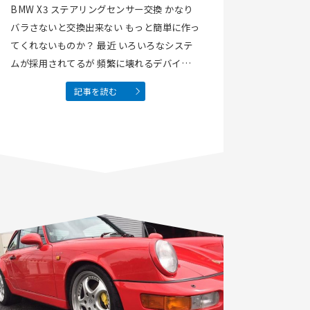
BMW X3 ステアリングセンサー交換 かなり
バラさないと交換出来ない もっと簡単に作っ
てくれないものか？ 最近 いろいろなシステ
ムが採用されてるが 頻繁に壊れるデバイスは
如何なものか？ 私な要らないなこの様なシス
記事を読む
テムは
964ターボのBBSホイール リム修
正して バフ仕上げ ピカピカに…