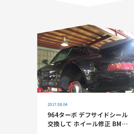
2017.08.04
964ターボ デフサイドシール
交換して ホイール修正 BMW
x3はサーモスタットとサブタ