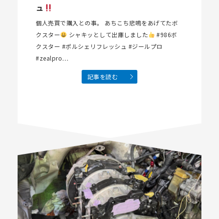
ュ
個人売買で購入との事。 あちこち悲鳴をあげてたボ
クスター
シャキッとして出庫しました
#986ボ
クスター #ポルシェリフレッシュ #ジールプロ
#zealpro…
記事を読む