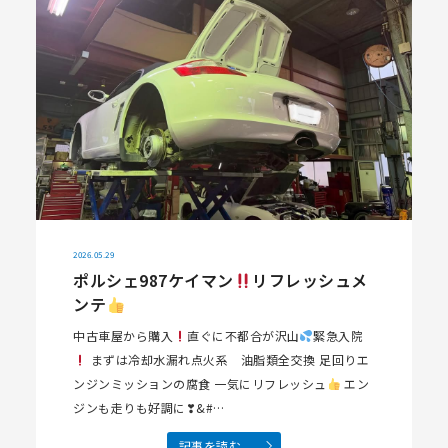
2026.05.29
ポルシェ987ケイマン
リフレッシュメ
ンテ
中古車屋から購入
直ぐに不都合が沢山
緊急入院
まずは冷却水漏れ点火系 油脂類全交換 足回りエ
ンジンミッションの腐食 一気にリフレッシュ
エン
ジンも走りも好調に❣&#…
記事を読む