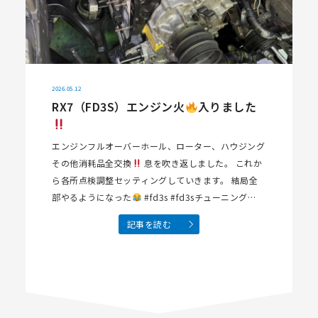
2026.05.12
RX7（FD3S）エンジン火
入りました
エンジンフルオーバーホール、ローター、ハウジング
その他消耗品全交換
息を吹き返しました。 これか
ら各所点検調整セッティングしていきます。 結局全
部やるようになった
#fd3s #fd3sチューニング
#fd3sエンジンオー…
記事を読む