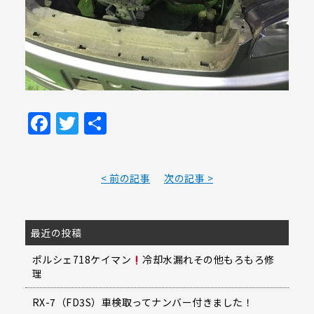
Facebook
Twitter
共
有
< 前の記事
次の記事 >
最近の投稿
ポルシェ718ケイマン
冷却水漏れその他もろもろ修
理
RX-7（FD3S）車検取ってナンバー付きました！