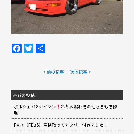
Facebook
Twitter
共
有
< 前の記事
次の記事 >
最近の投稿
ポルシェ718ケイマン
冷却水漏れその他もろもろ修
理
RX-7（FD3S）車検取ってナンバー付きました！