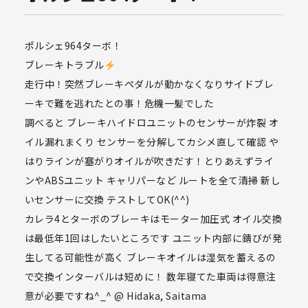
ポルシェ964ターボ！
ブレーキトラブル
走行中！突然ブレーキペダルが動かなくなりサイドブレ
ーキで難を逃れたとの事！危機一髪でした
調べると ブレーキハイドロユニットのセンサーが炸裂 オ
イル漏れまくり センサーを分解してカシメ直して確認 や
はりラインが塞がりオイルが吹きだす！とりあえずライ
ンやABSユニット キャリパーなど ルートを全て清掃 新し
いセンサーに交換 テストしてOK(^^)
カレラ4とターボのブレーキはモーター加圧式 オイル交換
は最低年1回はしたいところです ユニット内部に錆びが発
生してる可能性が高く ブレーキオイルは湿気を蓄えるの
で交換インターバルは短めに！ 数年寝てた車両は得意注
意が必要ですね^_^ @ Hidaka, Saitama