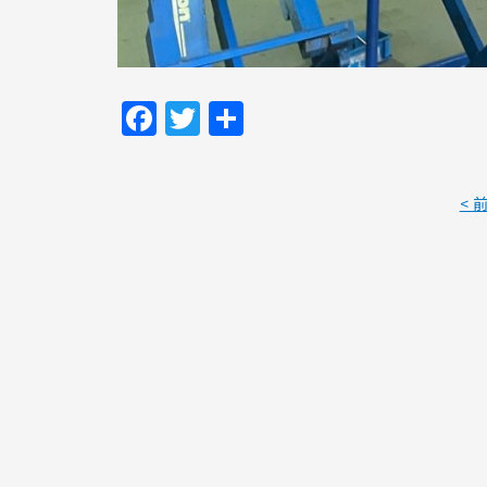
Facebook
Twitter
共
有
< 