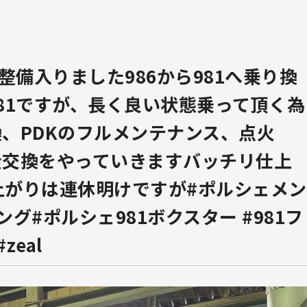
車整備入りました
986から981へ乗り換
81ですが、長く良い状態乗って頂く為
、PDKのフルメンテナンス、点火
全交換をやっていきますバッチリ仕上
上がりは連休明けですが#ポルシェメン
グ#ポルシェ981ボクスター #981フ
eal