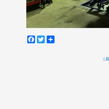
Facebook
Twitter
共
有
< 