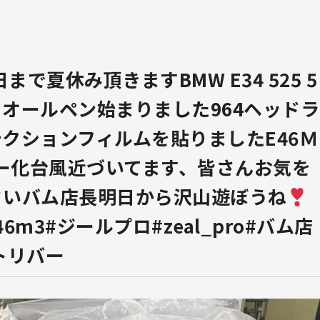
日まで夏休み
頂きます
BMW E34 525 5
 オールペン始まりました
964ヘッドラ
テクションフィルムを貼りました
E46Ｍ
ー化
台風近づいてます、皆さんお気を
さい
バム店長明日から沢山遊ぼうね
46m3#ジールプロ#zeal_pro#バム店
トリバー