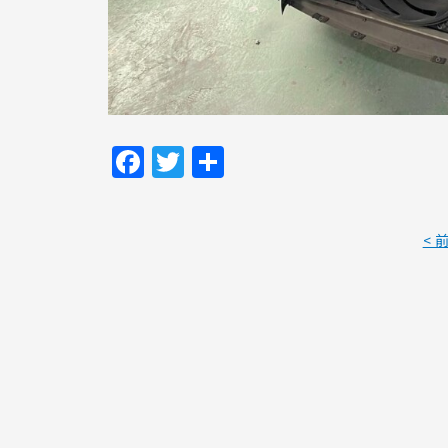
Facebook
Twitter
共
有
< 