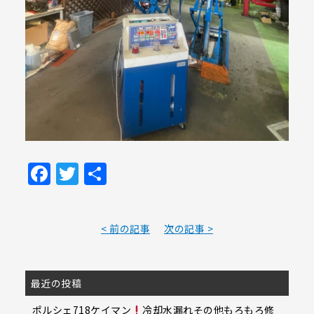
Facebook
Twitter
共
有
< 前の記事
次の記事 >
最近の投稿
ポルシェ718ケイマン
冷却水漏れその他もろもろ修