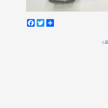
Facebook
Twitter
共
有
< 