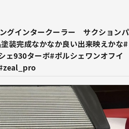
ニング️インタークーラー サクション
塗装完成なかなか良い出来映えかな️#
シェ930ターボ#ポルシェワンオフイ
al_pro