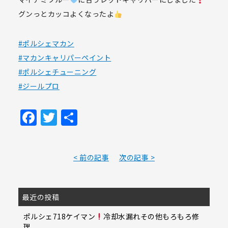
グンっとカッコよくなったよ
#ポルシェマカン
#マカンキャリパーペイント
#ポルシェチューニング
#ジールプロ
Facebook
Twitter
共
有
< 前の記事
次の記事 >
最近の投稿
ポルシェ718ケイマン
冷却水漏れその他もろもろ修
理