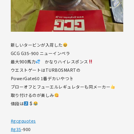
新しいタービンが入荷した
GCG G35-900 ニューインペラ
最大900馬力
かなりハイレスポンス
ウエストゲートはTURBOSMARTの
PowerGate60 1番デカいやつ☝️
ブローオフとフューエルレギュレターも同メーカー
取り付けるのが楽しみ
値段は
#gcgquotes
#g35
-900