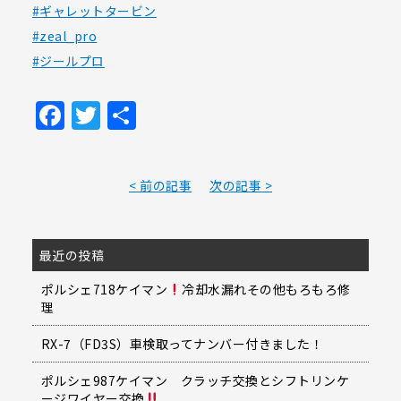
#ギャレットタービン
#zeal_pro
#ジールプロ
Facebook
Twitter
共
有
< 前の記事
次の記事 >
最近の投稿
ポルシェ718ケイマン
冷却水漏れその他もろもろ修
理
RX-7（FD3S）車検取ってナンバー付きました！
ポルシェ987ケイマン クラッチ交換とシフトリンケ
ージワイヤー交換