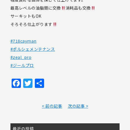
最高レベルの油脂類に交換
消耗品も交換
サーキットもOK
そろそろ仕上がります
#718cayman
#ポルシェメンテナンス
#zeal_pro
#ジールプロ
Facebook
Twitter
共
有
< 前の記事
次の記事 >
最近の投稿