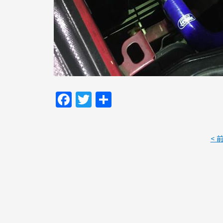
Facebook
Twitter
共
有
< 