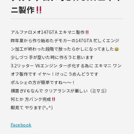
ニ製作
アルファロメオ147GTA エキマニ製作
昨年夏から作り始めたデモカーの147GTA 忙しくエンジ
ン加工が終わった段階で放ったらかしになってました
少しづつ 手が空いた時に作ろうと思います
3.2リッター V6エンジン ターボ化する為に エキマニ ワン
オフ製作です イヤ〜！けっこうめんどうです
ポルシェの方が簡単ですね〜〜！
横置きV６なんで クリアランスが厳しい（≧∇≦）
何とか 方バンク完成
暇見て やります(^｡^)
Facebook