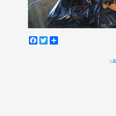
Facebook
Twitter
共
有
< 