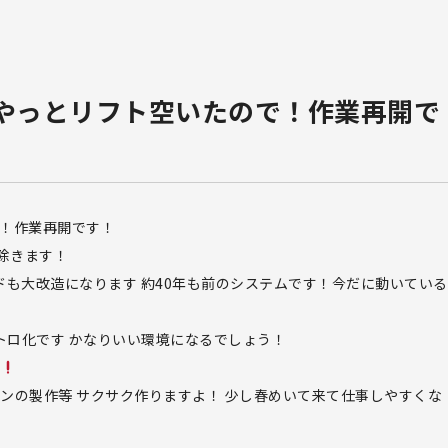
ズ やっとリフト空いたので！作業再開で
で！作業再開です！
り除きます！
ハードも大改造になります 約40年も前のシステムです！今だに動いている
トロ化です かなりいい環境になるでしょう！
グ
インの製作等 サクサク作りますよ！ 少し春めいて来て仕事しやすくな